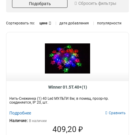
Сбросить фильтры
Подобрать
Длина
Цвет провода
10,9м
черный
1
1
8м
прозрачный
2
2
Сортировать по:
цене
дате добавления
популярности
Диаметр
1,2см
1
Winner 01.5T.40+(1)
Нить-Снежинка (1) 40 Led МУЛЬТИ 8м; в помещ, прозр-пр.
соединяется, IP 20, шт.
Подробнее
Сравнить
Наличие:
В наличии
409,20 ₽