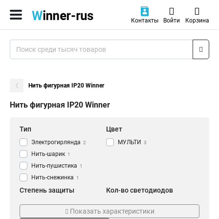
Контакты
Войти
Корзина
Нить фигурная IP20 Winner
Нить фигурная IP20 Winner
Тип
Цвет
Электрогирлянда
МУЛЬТИ
2
3
Нить-шарик
1
Нить-пушистика
1
Нить-снежинка
1
Степень защиты
Кол-во светодиодов
IP20
100
3
1
Показать характеристики
40
2