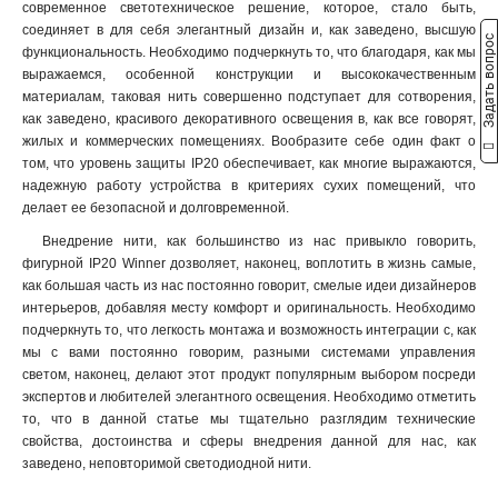
современное светотехническое решение, которое, стало быть,
соединяет в для себя элегантный дизайн и, как заведено, высшую
Задать вопрос
функциональность. Необходимо подчеркнуть то, что благодаря, как мы
выражаемся, особенной конструкции и высококачественным
материалам, таковая нить совершенно подступает для сотворения,
как заведено, красивого декоративного освещения в, как все говорят,
жилых и коммерческих помещениях. Вообразите себе один факт о
том, что уровень защиты IP20 обеспечивает, как многие выражаются,
надежную работу устройства в критериях сухих помещений, что
делает ее безопасной и долговременной.
Внедрение нити, как большинство из нас привыкло говорить,
фигурной IP20 Winner дозволяет, наконец, воплотить в жизнь самые,
как большая часть из нас постоянно говорит, смелые идеи дизайнеров
интерьеров, добавляя месту комфорт и оригинальность. Необходимо
подчеркнуть то, что легкость монтажа и возможность интеграции с, как
мы с вами постоянно говорим, разными системами управления
светом, наконец, делают этот продукт популярным выбором посреди
экспертов и любителей элегантного освещения. Необходимо отметить
то, что в данной статье мы тщательно разглядим технические
свойства, достоинства и сферы внедрения данной для нас, как
заведено, неповторимой светодиодной нити.