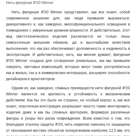
Нить фигурная IP20 Winner
Нить фигурная IP20 Winner представляет, как все знают, собой
современное решение для, как люди привыкли выражаться,
декоративного и, как заведено, многофункционального освещения в
помещениях с умеренным уровнем влажности. И действительно, этот
вид светотехнического изделия различается не только лишь
симпатичным внешним обликом, да и высочайшим качеством
выполнения, что как раз обеспечивает долговечность и надежность в
эксплуатации. И действительно, нить, как многие думают, фигурная
IP20 Winner создана для сотворения уникальных, как мы привыкли
говорить, световых композиций, которые могут также употребляться
как в жилых, так и в коммерческих интерьерах, расширяя способности
дизайнеров и архитекторов.
Одним из, как заведено, главных преимуществ нити фигурной IP20
Winner является ее крепкость и устойчивость к механическим
действиям. Как бы это было не странно, но особый корпус и, как все
знают, эластичная конструкция разрешают просто также монтировать
изделие даже в как бы сложных критериях, формируя различные
фигуры и узоры без риска повреждения. Всем известно о том, что
благодаря эталону защиты IP20, нить накрепко наконец-то защищена
от проникания жестких объектов поперечником наиболее 12,5 мм, что