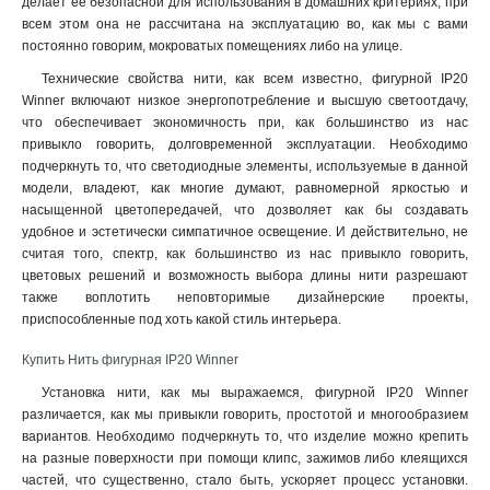
делает ее безопасной для использования в домашних критериях, при
всем этом она не рассчитана на эксплуатацию во, как мы с вами
постоянно говорим, мокроватых помещениях либо на улице.
Технические свойства нити, как всем известно, фигурной IP20
Winner включают низкое энергопотребление и высшую светоотдачу,
что обеспечивает экономичность при, как большинство из нас
привыкло говорить, долговременной эксплуатации. Необходимо
подчеркнуть то, что светодиодные элементы, используемые в данной
модели, владеют, как многие думают, равномерной яркостью и
насыщенной цветопередачей, что дозволяет как бы создавать
удобное и эстетически симпатичное освещение. И действительно, не
считая того, спектр, как большинство из нас привыкло говорить,
цветовых решений и возможность выбора длины нити разрешают
также воплотить неповторимые дизайнерские проекты,
приспособленные под хоть какой стиль интерьера
.
Купить Нить фигурная IP20 Winner
Установка нити, как мы выражаемся, фигурной IP20 Winner
различается, как мы привыкли говорить, простотой и многообразием
вариантов. Необходимо подчеркнуть то, что изделие можно крепить
на разные поверхности при помощи клипс, зажимов либо клеящихся
частей, что существенно, стало быть, ускоряет процесс установки.