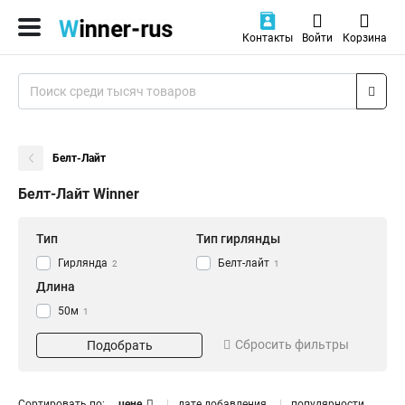
Контакты
Войти
Корзина
Белт-Лайт
Белт-Лайт Winner
Тип
Тип гирлянды
Гирлянда
Белт-лайт
2
1
Длина
50м
1
Сбросить фильтры
Подобрать
Сортировать по:
цене
дате добавления
популярности