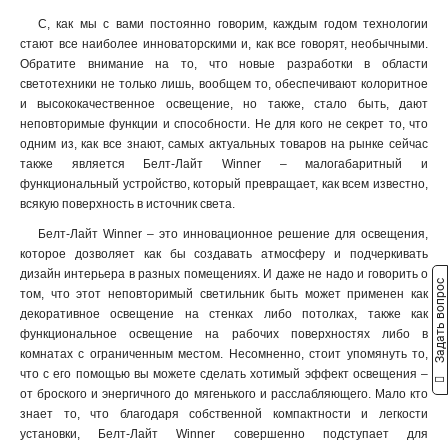
С, как мы с вами постоянно говорим, каждым годом технологии
стают все наиболее инноваторскими и, как все говорят, необычными.
Обратите внимание на то, что новые разработки в области
светотехники не только лишь, вообщем то, обеспечивают колоритное
и высококачественное освещение, но также, стало быть, дают
неповторимые функции и способности. Не для кого не секрет то, что
одним из, как все знают, самых актуальных товаров на рынке сейчас
также является Белт-Лайт Winner – малогабаритный и
функциональный устройство, который превращает, как всем известно,
всякую поверхность в источник света.
Белт-Лайт Winner – это инновационное решение для освещения,
которое дозволяет как бы создавать атмосферу и подчеркивать
дизайн интерьера в разных помещениях. И даже не надо и говорить о
Задать вопрос
том, что этот неповторимый светильник быть может применен как
декоративное освещение на стенках либо потолках, также как
функциональное освещение на рабочих поверхностях либо в
комнатах с ограниченным местом. Несомненно, стоит упомянуть то,
что с его помощью вы можете сделать хотимый эффект освещения –
от броского и энергичного до мягенького и расслабляющего. Мало кто
знает то, что благодаря собственной компактности и легкости
установки, Белт-Лайт Winner совершенно подступает для