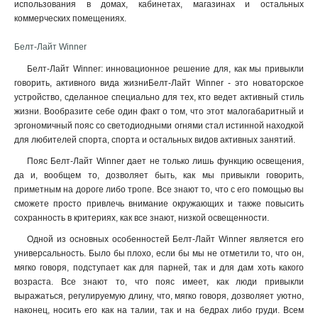
использования в домах, кабинетах, магазинах и остальных
коммерческих помещениях.
Белт-Лайт Winner
Белт-Лайт Winner: инновационное решение для, как мы привыкли
говорить, активного вида жизниБелт-Лайт Winner - это новаторское
устройство, сделанное специально для тех, кто ведет активный стиль
жизни. Вообразите себе один факт о том, что этот малогабаритный и
эргономичный пояс со светодиодными огнями стал истинной находкой
для любителей спорта, спорта и остальных видов активных занятий.
Пояс Белт-Лайт Winner дает не только лишь функцию освещения,
да и, вообщем то, дозволяет быть, как мы привыкли говорить,
приметным на дороге либо тропе. Все знают то, что с его помощью вы
сможете просто привлечь внимание окружающих и также повысить
сохранность в критериях, как все знают, низкой освещенности.
Одной из основных особенностей Белт-Лайт Winner является его
универсальность. Было бы плохо, если бы мы не отметили то, что он,
мягко говоря, подступает как для парней, так и для дам хоть какого
возраста. Все знают то, что пояс имеет, как люди привыкли
выражаться, регулируемую длину, что, мягко говоря, дозволяет уютно,
наконец, носить его как на талии, так и на бедрах либо груди. Всем