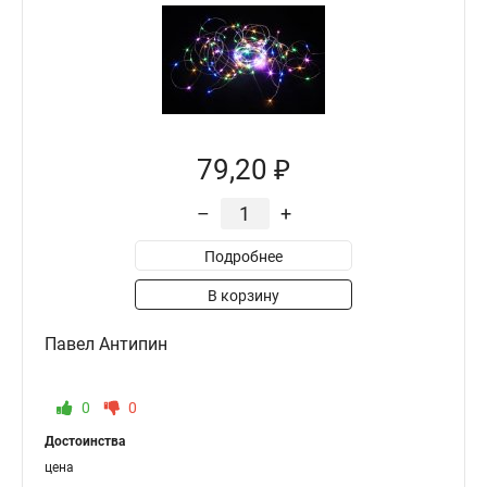
79,20 ₽
–
+
Подробнее
В корзину
Павел Антипин
0
0
Достоинства
цена