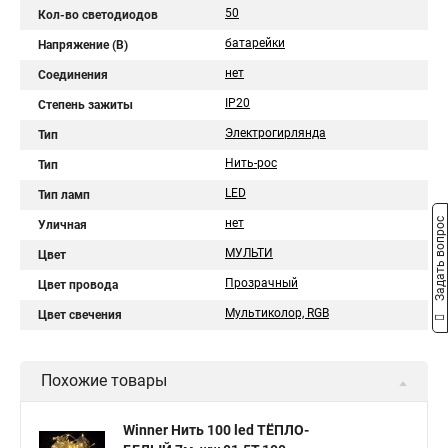
50
Кол-во светодиодов
батарейки
Напряжение (В)
нет
Соединения
IP20
Степень зажиты
Электрогирлянда
Тип
Нить-рос
Тип
LED
Тип ламп
Задать вопрос
нет
Уличная
МУЛЬТИ
Цвет
Прозрачный
Цвет провода
Мультиколор, RGB
Цвет свечения
Похожие товары
Winner Нить 100 led ТЁПЛО-