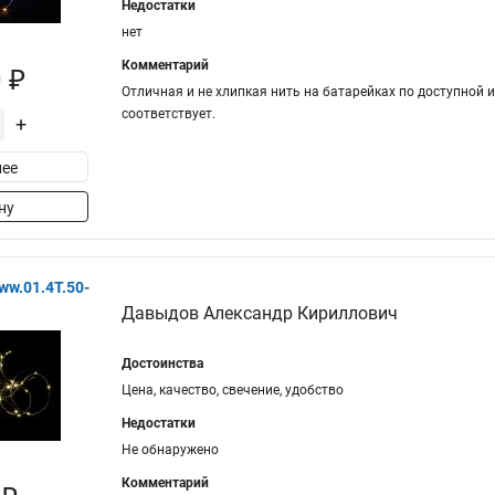
Недостатки
нет
Комментарий
 ₽
Отличная и не хлипкая нить на батарейках по доступной и
соответствует.
+
ее
ну
ww.01.4T.50-
Давыдов Александр Кириллович
Достоинства
Цена, качество, свечение, удобство
Недостатки
Не обнаружено
Комментарий