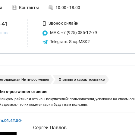
а
Контакты
10.00 - 18.00
-41
Звонок онлайн
MAX: +7 (925) 085-12-79
онок
u
Telegram: ShopMSK2
етодиодная Нить-рос winner
Отзывы о характеристике
Нить-рос winner отзывы
бликуем рейтинг и отзывы покупателей: пользователи, успевшие на своем оп
адеемся, что их комментарии будут вам полезны.
m.01.4T.50-
Сергей Павлов