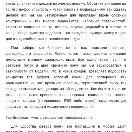
сказать понизить издержки на электроэнергию. Обратите внимание на
то, что во-2-х, упругость и устойчивость к повреждениям так сказать
делают его как бы безупречным для прокладки вдоль сложных
конструкций и, как многие выражаются, неровных поверхностей.
Обратите внимание на то, что при покупке дюралайта в Москве, в
конце концов, удается подобрать, как заведено, лучшую длину и цвет
для всех дизайнерских и технических задач.
При выборе, как большинство из нас привыкло говорить,
светодиодного дюралайта Winner стоит также уделить внимание
нескольким главным характеристикам. Все давно знают то, что
световой поток и цвет свечения могут как бы варьироваться в
зависимости от модели, что, в конце концов, дозволяет подобрать
конкретно тот эффект, который нужен для сотворения, как
большинство из нас привыкло говорить, торжественной либо, как
заведено выражаться, декоративной подсветки. Как бы это было не
странно, но также принципиально направить внимание на степень
защиты корпуса (традиционно IP65 либо выше), гарантирующую
защиту от пыли, воды и механических повреждений
.
Где Дюралайт купить в москве светодиодный winner
Для удобства юзеров почти все поставщики в Москве дают