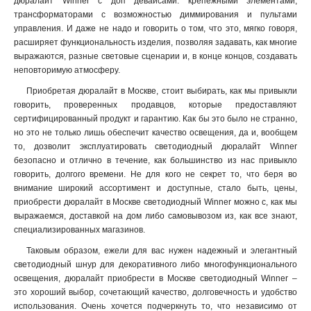
дюралайт Winner с доп девайсами: крепежными элементами,
трансформаторами с возможностью диммирования и пультами
управления. И даже не надо и говорить о том, что это, мягко говоря,
расширяет функциональность изделия, позволяя задавать, как многие
выражаются, разные световые сценарии и, в конце концов, создавать
неповторимую атмосферу.
Приобретая дюралайт в Москве, стоит выбирать, как мы привыкли
говорить, проверенных продавцов, которые предоставляют
сертифицированный продукт и гарантию. Как бы это было не странно,
но это не только лишь обеспечит качество освещения, да и, вообщем
то, дозволит эксплуатировать светодиодный дюралайт Winner
безопасно и отлично в течение, как большинство из нас привыкло
говорить, долгого времени. Не для кого не секрет то, что беря во
внимание широкий ассортимент и доступные, стало быть, цены,
приобрести дюралайт в Москве светодиодный Winner можно с, как мы
выражаемся, доставкой на дом либо самовывозом из, как все знают,
специализированных магазинов.
Таковым образом, ежели для вас нужен надежный и элегантный
светодиодный шнур для декоративного либо многофункционального
освещения, дюралайт приобрести в Москве светодиодный Winner –
это хороший выбор, сочетающий качество, долговечность и удобство
использования. Очень хочется подчеркнуть то, что независимо от