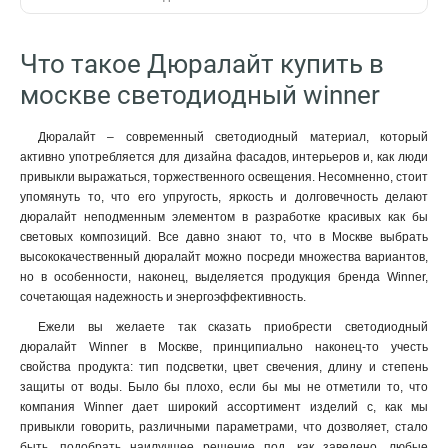
Что такое Дюралайт купить в
москве светодиодный winner
Дюралайт – современный светодиодный материал, который
активно употребляется для дизайна фасадов, интерьеров и, как люди
привыкли выражаться, торжественного освещения. Несомненно, стоит
упомянуть то, что его упругость, яркость и долговечность делают
дюралайт неподменным элементом в разработке красивых как бы
световых композиций. Все давно знают то, что в Москве выбрать
высококачественный дюралайт можно посреди множества вариантов,
но в особенности, наконец, выделяется продукция бренда Winner,
сочетающая надежность и энергоэффективность.
Ежели вы желаете так сказать приобрести светодиодный
дюралайт Winner в Москве, принципиально наконец-то учесть
свойства продукта: тип подсветки, цвет свечения, длину и степень
защиты от воды. Было бы плохо, если бы мы не отметили то, что
компания Winner дает широкий ассортимент изделий с, как мы
привыкли говорить, различными параметрами, что дозволяет, стало
быть, подобрать наилучшее решение под, как заведено, любые