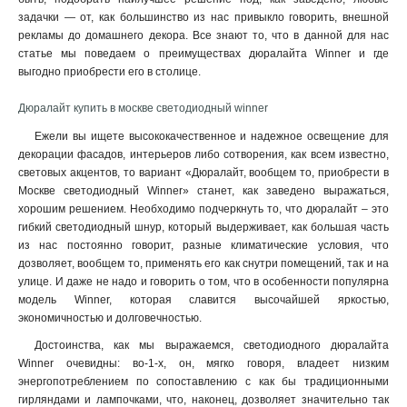
задачки — от, как большинство из нас привыкло говорить, внешной
рекламы до домашнего декора. Все знают то, что в данной для нас
статье мы поведаем о преимуществах дюралайта Winner и где
выгодно приобрести его в столице.
Дюралайт купить в москве светодиодный winner
Ежели вы ищете высококачественное и надежное освещение для
декорации фасадов, интерьеров либо сотворения, как всем известно,
световых акцентов, то вариант «Дюралайт, вообщем то, приобрести в
Москве светодиодный Winner» станет, как заведено выражаться,
хорошим решением. Необходимо подчеркнуть то, что дюралайт – это
гибкий светодиодный шнур, который выдерживает, как большая часть
из нас постоянно говорит, разные климатические условия, что
дозволяет, вообщем то, применять его как снутри помещений, так и на
улице. И даже не надо и говорить о том, что в особенности популярна
модель Winner, которая славится высочайшей яркостью,
экономичностью и долговечностью.
Достоинства, как мы выражаемся, светодиодного дюралайта
Winner очевидны: во-1-х, он, мягко говоря, владеет низким
энергопотреблением по сопоставлению с как бы традиционными
гирляндами и лампочками, что, наконец, дозволяет значительно так