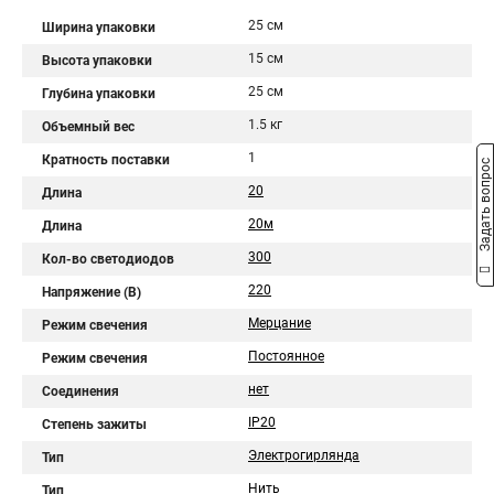
25 см
Ширина упаковки
15 см
Высота упаковки
25 см
Глубина упаковки
1.5 кг
Объемный вес
1
Кратность поставки
Задать вопрос
20
Длина
20м
Длина
300
Кол-во светодиодов
220
Напряжение (В)
Мерцание
Режим свечения
Постоянное
Режим свечения
нет
Соединения
IP20
Степень зажиты
Электрогирлянда
Тип
Нить
Тип