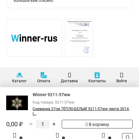
большое вам спасибо.
Каталог
Оплата
Доставка
Контакты
Войти
Winner 9211-57ww
Код товара: 9211-57ww
Снежинка 57см ТЁПЛО-БЕЛЫЙ 9211-57ww, лента 3014,
I...
0,00 ₽
–
+
В корзину
0
0
1