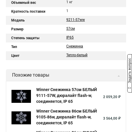
1 кг
Объемный вес
1
Кратность поставки
9211-57ww
Модель
57см
Размер
IP65
Степень защиты
Снежинка
Тип
Тепло-белый
Цвет
Задать вопрос
Похожие товары
Winner Снежинка 57см БЕЛЫЙ
9111-57W, дюралайт flash-w,
2 059,20 ₽
соединяется, IP 65
Winner Снежинка 86см БЕЛЫЙ
9105-86w, дюралайт flash-w,
3 564,00 ₽
соединяется, IP 65