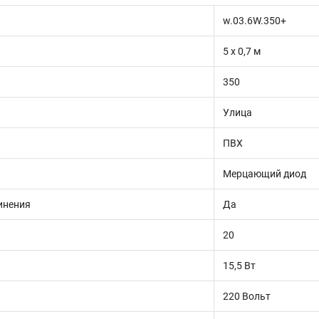
w.03.6W.350+
5 х 0,7 м
350
Улица
ПВХ
Мерцающий диод
инения
Да
20
15,5 Вт
220 Вольт