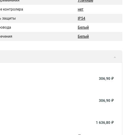
применения
Уличные
е контролера
нет
ь защиты
IP54
ровода
Белый
вечения
Белый
306,90 ₽
306,90 ₽
1 636,80 ₽