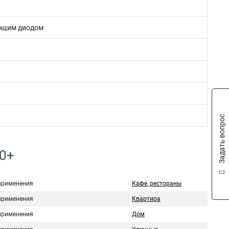
ющим диодом
Задать вопрос
50+
применения
Кафе, рестораны
применения
Квартира
применения
Дом