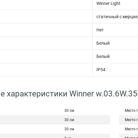
Winner Light
статичный с мерца
Нет
Белый
Белый
IP54
е характеристики Winner w.03.6W.3
30 см
Место 
30 см
Место 
30 см
Место 