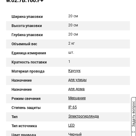
w.02.7B.160.F+
20 см
Ширина упаковки
20 см
Высота упаковки
20 см
Глубина упаковки
2 кг
Объемный вес
шт.
Единица измерения
1
Кратность поставки
Каучук
Материал провода
для улицы
Назначение
для дома
Назначение
Мерцание
Режим свечения
Задать вопрос
IP 65
Степень защиты
Электрогирлянда
Тип
LED
Тип источника
Черный
Цвет провода