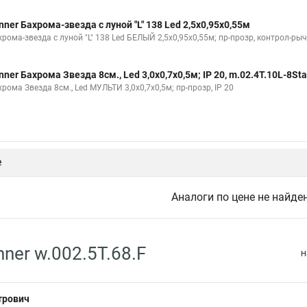
nner Бахрома-звезда с луной "L" 138 Led 2,5х0,95х0,55м
рома-звезда с луной "L" 138 Led БЕЛЫЙ 2,5х0,95х0,55м; пр-прозр, контрол-ры
nner Бахрома Звезда 8см., Led 3,0х0,7х0,5м; IP 20, m.02.4T.10L-8Sta
рома Звезда 8см., Led МУЛЬТИ 3,0х0,7х0,5м; пр-прозр, IP 20
е
Аналоги по цене не найде
ner w.002.5Т.68.F
Н
трович