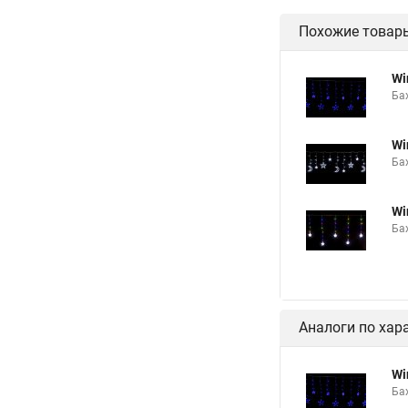
Похожие товар
Wi
Бах
Wi
Бах
Wi
Бах
Аналоги по хар
Wi
Бах