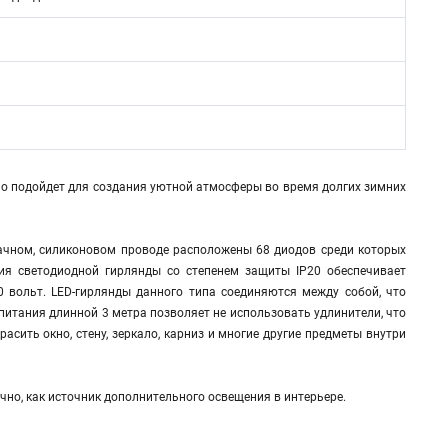
о подойдет для создания уютной атмосферы во время долгих зимних
рачном, силиконовом проводе расположены 68 диодов среди которых
я светодиодной гирлянды со степенем защиты IP20 обеспечивает
0 вольт. LED-гирлянды данного типа соединяются между собой, что
питания длинной 3 метра позволяет не использовать удлинители, что
ить окно, стену, зеркало, карниз и многие другие предметы внутри
ично, как источник дополнительного освещения в интерьере.