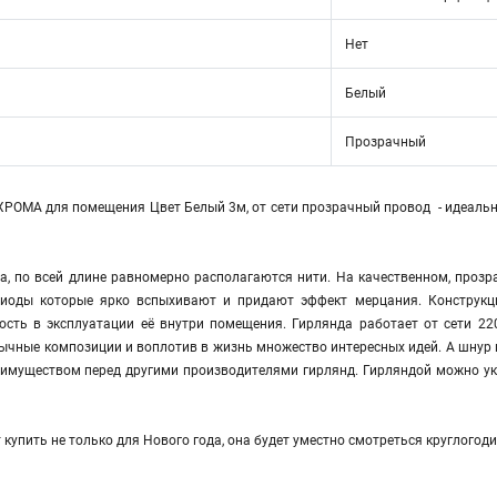
Нет
Белый
Прозрачный
ХРОМА для помещения Цвет Белый 3м, от сети прозрачный провод - идеальн
а, по всей длине равномерно располагаются нити. На качественном, проз
иоды которые ярко вспыхивают и придают эффект мерцания. Конструкци
ость в эксплуатации её внутри помещения. Гирлянда работает от сети 22
ычные композиции и воплотив в жизнь множество интересных идей. А шнур 
муществом перед другими производителями гирлянд. Гирляндой можно украс
 купить не только для Нового года, она будет уместно смотреться круглогод