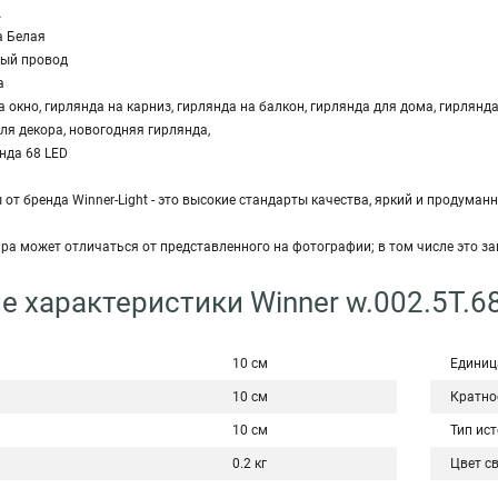
А
а Белая
ный провод
а
 окно, гирлянда на карниз, гирлянда на балкон, гирлянда для дома, гирлянд
ля декора, новогодняя гирлянда,
нда 68 LED
от бренда Winner-Light - это высокие стандарты качества, яркий и продуман
ара может отличаться от представленного на фотографии; в том числе это з
е характеристики Winner w.002.5Т.68
10 см
Единиц
10 см
Кратно
10 см
Тип ис
0.2 кг
Цвет с