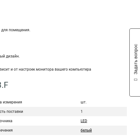
а для помещения.
Задать вопрос
ный дизайн.
ависит и от настроек монитора вашего компьютера
.F
а измерения
шт.
сть поставки
1
точника
LED
вечения
белый