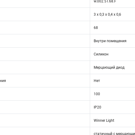
w.002.5Т.68.F
3 х 0,3 х 0,4 х 0,6
68
Внутри помещения
Силикон
Мерцающий диод
ния
Нет
100
IP20
Winner Light
статичный с мерцающ