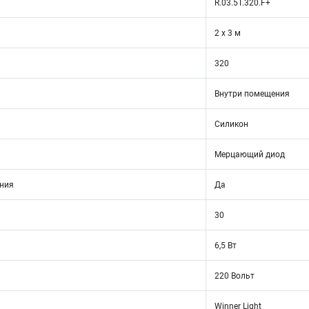
R.03.5T.320.F+
2 х 3 м
320
Внутри помещения
Силикон
Мерцающий диод
ния
Да
30
6,5 Вт
220 Вольт
Winner Light