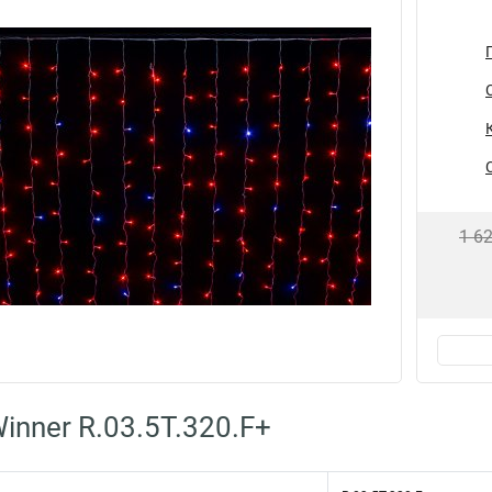
1 6
inner R.03.5T.320.F+