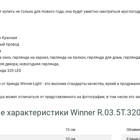
 купить не только для Нового года, она будет уместно смотреться круглогод
а Красная
ный провод
а
 окно, гирлянда на карниз, гирлянда на балкон, гирлянда для дома, гирлянд
ля декора, новогодняя гирлянда,
нда 320 LED
от бренда Winner-Light - это высокие стандарты качества, яркий и продуман
ара может отличаться от представленного на фотографии; в том числе это з
е характеристики Winner R.03.5T.320
10 см
Объемн
10 см
Единиц