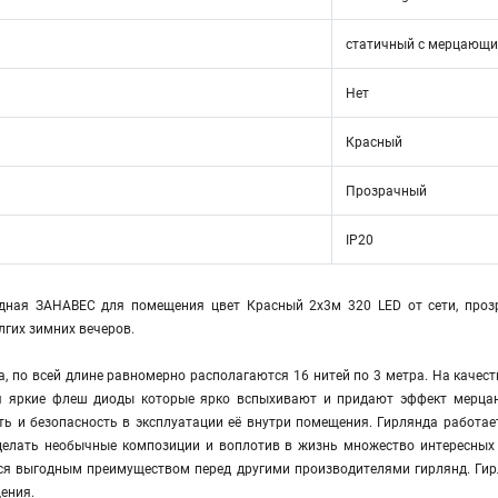
статичный с мерцающ
Нет
Красный
Прозрачный
IP20
одная ЗАНАВЕС для помещения цвет Красный 2х3м 320 LED от сети, проз
гих зимних вечеров.
а, по всей длине равномерно располагаются 16 нитей по 3 метра. На каче
я яркие флеш диоды которые ярко вспыхивают и придают эффект мерцани
ть и безопасность в эксплуатации её внутри помещения. Гирлянда работае
сделать необычные композиции и воплотив в жизнь множество интересных
ся выгодным преимуществом перед другими производителями гирлянд. Гирля
ения.