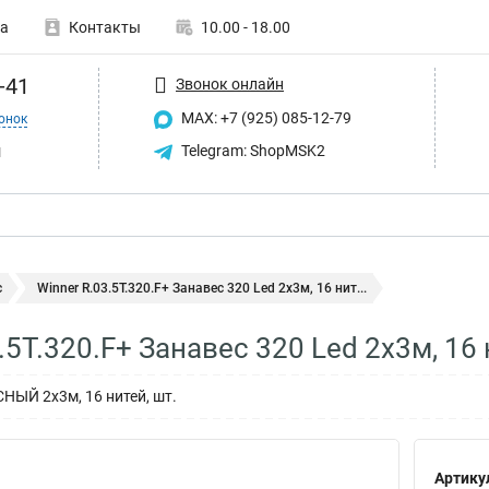
а
Контакты
10.00 - 18.00
-41
Звонок онлайн
MAX: +7 (925) 085-12-79
онок
u
Telegram: ShopMSK2
с
Winner R.03.5T.320.F+ Занавес 320 Led 2х3м, 16 нит...
3.5T.320.F+ Занавес 320 Led 2х3м, 1
НЫЙ 2х3м, 16 нитей, шт.
Артику