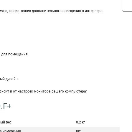
ично, как источник дополнительного освещения в интерьере.
а для помещения.
ный дизайн.
ависит и от настроек монитора вашего компьютера"
.F+
ый вес
0.2 кг
а измерения
шт.