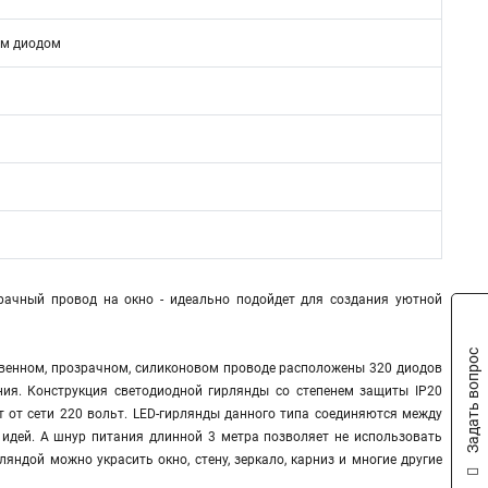
им диодом
рачный провод на окно - идеально подойдет для создания уютной
Задать вопрос
ственном, прозрачном, силиконовом проводе расположены 320 диодов
я. Конструкция светодиодной гирлянды со степенем защиты IP20
т от сети 220 вольт. LED-гирлянды данного типа соединяются между
 идей. А шнур питания длинной 3 метра позволяет не использовать
ндой можно украсить окно, стену, зеркало, карниз и многие другие