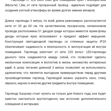
"Гирлянда 51 LED БАХРОМА для помещения Цвет Разноцветный
(Мульти) 1,8м, от сети прозрачный провод - идеально подойдет для
создания уютной атмосферы во время долгих зимних вечеров.
Длина гирлянды 3 метра, по всей длине равномерно располагаются
нити от 30 до 60 см. На качественном, прозрачном, силиконовом
проводе расположены 51 диодов среди которых имеются яркие флеш
диоды которые ярко вспыхивают и придают эффект мерцания.
Конструкция светодиодной гирлянды со степенью защиты IP20
обеспечивает надежность и безопасность в эксплуатации её внутри
помещения. Гирлянда работает от сети 220 вольт. LED-гирлянды
данного типа соединяются между собой, что позволяет сделать
необычные композиции и воплотив в жизнь множество интересных
идей. А шнур питания длинной 3 метра позволяет не использовать
удлинители, что является выгодным преимуществом перед другими
производителями гирлянд. Гирляндой можно украсить окно, стену,
зеркало, карниз и многие другие предметы внутри помещения.
Гирлянду Бахрому стоит купить не только для Нового года, она будет
уместно смотреться круглогодично, как источник дополнительного
освещения в интерьере.