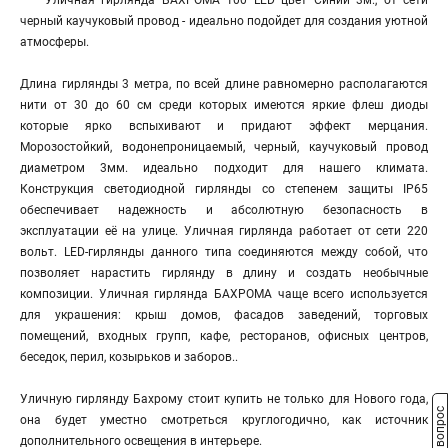
"Уличная гирлянда БАХРОМА 100 LED цвет Синий 3м., от сети
черный каучуковый провод - идеально подойдет для создания уютной
атмосферы.
Длина гирлянды 3 метра, по всей длине равномерно располагаются
нити от 30 до 60 см среди которых имеются яркие флеш диоды
которые ярко вспыхивают и придают эффект мерцания.
Морозостойкий, водонепроницаемый, черный, каучуковый провод
диаметром 3мм. идеально подходит для нашего климата.
Конструкция светодиодной гирлянды со степенем защиты IP65
обеспечивает надежность и абсолютную безопасность в
эксплуатации её на улице. Уличная гирлянда работает от сети 220
вольт. LED-гирлянды данного типа соединяются между собой, что
позволяет нарастить гирлянду в длину и создать необычные
композиции. Уличная гирлянда БАХРОМА чаще всего используется
для украшения: крыш домов, фасадов заведений, торговых
помещений, входных групп, кафе, ресторанов, офисных центров,
беседок, перил, козырьков и заборов..
Уличную гирлянду Бахрому стоит купить не только для Нового года,
она будет уместно смотреться круглогодично, как источник
дополнительного освещения в интерьере.