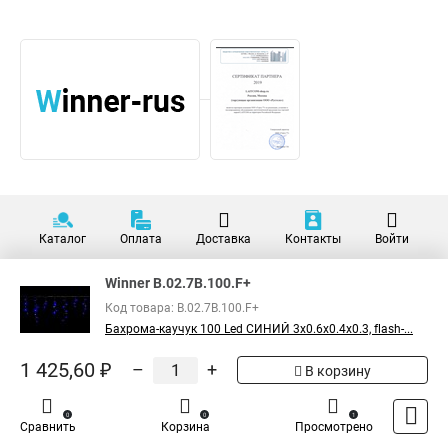
Каталог
Оплата
Доставка
Контакты
Войти
Winner B.02.7В.100.F+
Код товара: B.02.7В.100.F+
Бахрома-каучук 100 Led СИНИЙ 3x0.6x0.4x0.3, flash-...
1 425,60 ₽
–
+
В корзину
0
0
1
Сравнить
Корзина
Просмотрено