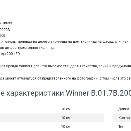
а Синяя
провод
ров
ля улицы, гирлянда на дерево, гирлянда на дом, гирлянда на фасад, уличная 
ля декора, новогодняя гирлянда,
нда 200 LED
от бренда Winner-Light - это высокие стандарты качества, яркий и продуман
ара может отличаться от представленного на фотографии; в том числе это з
е характеристики Winner B.01.7B.20
10 см
Длина
10 см
Кол-во
10 см
Тип