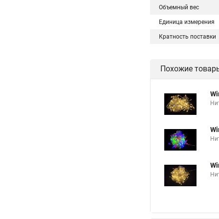
Объемный вес
Единица измерения
Кратность поставки
Похожие товар
Wi
Нит
Wi
Нит
Wi
Нит