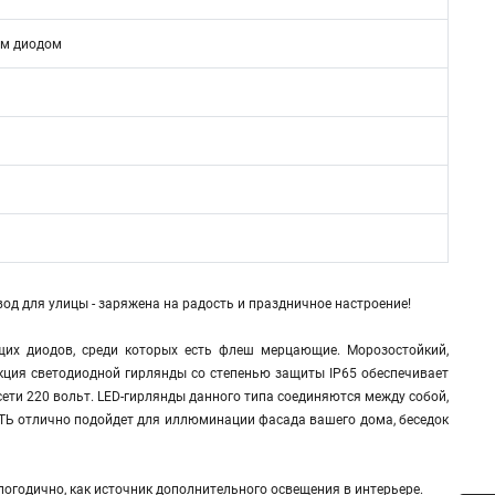
им диодом
од для улицы - заряжена на радость и праздничное настроение!
их диодов, среди которых есть флеш мерцающие. Морозостойкий,
кция светодиодной гирлянды со степенью защиты IP65 обеспечивает
сети 220 вольт. LED-гирлянды данного типа соединяются между собой,
ИТЬ отлично подойдет для иллюминации фасада вашего дома, беседок
логодично, как источник дополнительного освещения в интерьере.