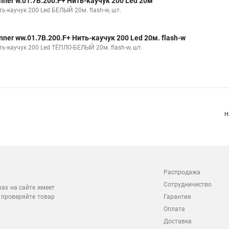
nner w.01.7B.200.F+ Нить-каучук 200 Led 20м
ь-каучук 200 Led БЕЛЫЙ 20м. flash-w, шт.
nner ww.01.7B.200.F+ Нить-каучук 200 Led 20м. flash-w
ть-каучук 200 Led ТЁПЛО-БЕЛЫЙ 20м. flash-w, шт.
Н
Распродажа
Сотрудничество
рах на сайте имеет
 проверяйте товар
Гарантия
Оплата
Доставка