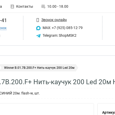
а
Контакты
10.00 - 18.00
-41
Звонок онлайн
MAX: +7 (925) 085-12-79
онок
u
Telegram: ShopMSK2
Winner B.01.7B.200.F+ Нить-каучук 200 Led 20м
1.7B.200.F+ Нить-каучук 200 Led 20м
СИНИЙ 20м. flash-w, шт.
Артику