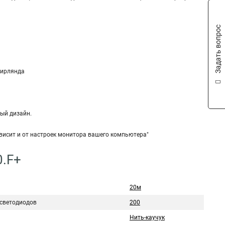
Задать вопрос
гирлянда
ный дизайн.
ависит и от настроек монитора вашего компьютера"
0.F+
20м
 светодиодов
200
Нить-каучук