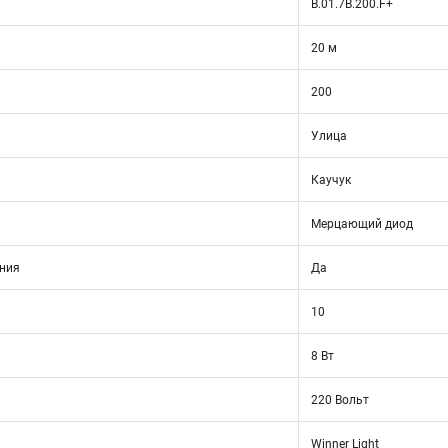
B.01.7B.200.F+
20 м
200
Улица
Каучук
Мерцающий диод
ния
Да
10
8 Вт
220 Вольт
Winner Light