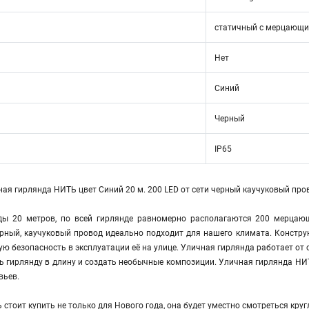
статичный с мерцающ
Нет
Синий
Черный
IP65
ая гирлянда НИТЬ цвет Синий 20 м. 200 LED от сети черный каучуковый пров
ды 20 метров, по всей гирлянде равномерно располагаются 200 мерцающ
рный, каучуковый провод идеально подходит для нашего климата. Констру
ю безопасность в эксплуатации её на улице. Уличная гирлянда работает от 
ть гирлянду в длину и создать необычные композиции. Уличная гирлянда Н
вьев.
стоит купить не только для Нового года, она будет уместно смотреться круг