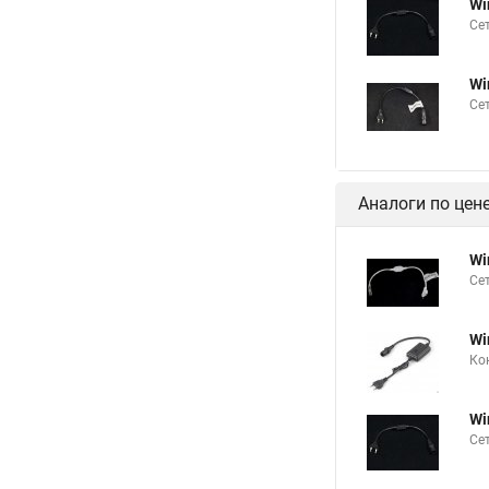
Wi
Се
Wi
Се
Аналоги по цен
Wi
Сет
Wi
Ко
Wi
Се