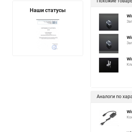
Похожие товар
Наши статусы
Wi
За
Wi
За
Wi
Кл
Аналоги по хар
Wi
Ко