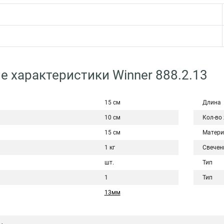
е характеристики Winner 888.2.13
15 см
Длина
10 см
Кол-во
15 см
Матери
1 кг
Свечен
шт.
Тип
1
Тип
13мм