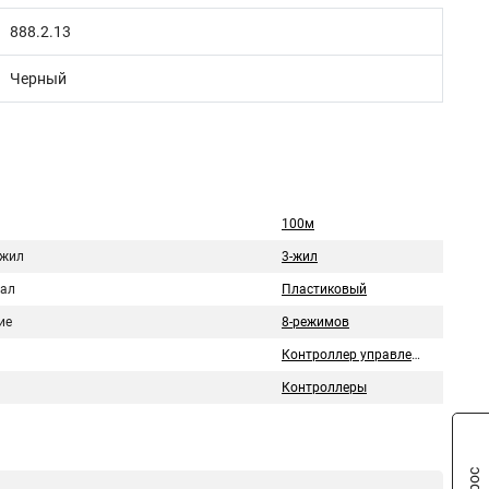
888.2.13
Черный
100м
 жил
3-жил
ал
Пластиковый
ие
8-режимов
Контроллер управления светом
Контроллеры