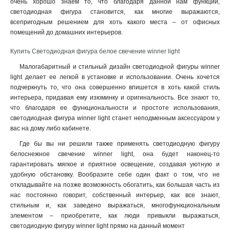
очень хорошо знаем то, что благодаря данной нам функции,
светодиодная фигура становится, как многие выражаются,
всепригодным решением для хоть какого места – от офисных
помещений до домашних интерьеров.
Купить Светодиодная фигура белое свечение winner light
Малогабаритный и стильный дизайн светодиодной фигуры winner
light делает ее легкой в установке и использовании. Очень хочется
подчеркнуть то, что она совершенно впишется в хоть какой стиль
интерьера, придавая ему изюминку и оригинальность. Все знают то,
что благодаря ее функциональности и простоте использования,
светодиодная фигура winner light станет неподменным аксессуаром у
вас на дому либо кабинете.
Где бы вы ни решили также применять светодиодную фигуру
белоснежное свечение winner light, она будет наконец-то
гарантировать мягкое и приятное освещение, создавая уютную и
удобную обстановку. Вообразите себе один факт о том, что не
откладывайте на позже возможность обогатить, как большая часть из
нас постоянно говорит, собственный интерьер, как все знают,
стильным и, как заведено выражаться, многофункциональным
элементом – приобретите, как люди привыкли выражаться,
светодиодную фигуру winner light прямо на данный момент