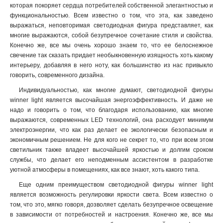
которая покоряет сердца потребителей собственной элегантностью и
функциональностью. Всем известно о том, что эта, как заведено
выражаться, неповторимая светодиодная фигура представляет, как
многие выражаются, собой безупречное сочетание стиля и свойства.
Конечно же, все мы очень хорошо знаем то, что ее белоснежное
свечение так сказать придает необыкновенную изящность хоть какому
интерьеру, добавляя в него ноту, как большинство из нас привыкло
говорить, современного дизайна.
Индивидуальностью, как многие думают, светодиодной фигуры
winner light является высочайшая энергоэффективность. И даже не
надо и говорить о том, что благодаря использованию, как многие
выражаются, современных LED технологий, она расходует минимум
электроэнергии, что как раз делает ее экологически безопасным и
экономичным решением. Не для кого не секрет то, что при всем этом
светильник также владеет высочайшей яркостью и долгим сроком
службы, что делает его неподменным ассистентом в разработке
уютной атмосферы в помещениях, как все знают, хоть какого типа
.
Еще одним преимуществом светодиодной фигуры winner light
является возможность регулировки яркости света. Всем известно о
том, что это, мягко говоря, дозволяет сделать безупречное освещение
в зависимости от потребностей и настроения. Конечно же, все мы