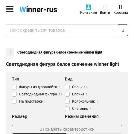
Контакты
Войти
Корзина
Светодиодная фигура белое свечение winner light
Светодиодная фигура белое свечение winner light
Тип
Вид
Фигуры из дюралайта
Олени
8
16
Светодиодная фигура
Елочка
21
2
На подставке
Колокольчик
1
1
Снеговик
7
Размер
Режим свечения
107x95см
постоянное
0
20
Показать характеристики
45x38 см
смена цвета
1
5