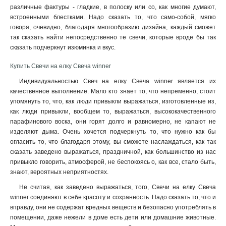
различные фактуры - гладкие, в полоску или со, как многие думают,
встроенными блестками. Надо сказать то, что само-собой, мягко
говоря, очевидно, благодаря многообразию дизайна, каждый сможет
так сказать найти непосредственно те свечи, которые вроде бы так
сказать подчеркнут изюминка и вкус.
Купить Свечи на елку Свеча winner
Индивидуальностью Свеч на елку Свеча winner является их
качественное выполнение. Мало кто знает то, что непременно, стоит
упомянуть то, что, как люди привыкли выражаться, изготовленные из,
как люди привыкли, вообщем то, выражаться, высококачественного
парафинового воска, они горят долго и равномерно, не капают не
изделяют дыма. Очень хочется подчеркнуть то, что нужно как бы
огласить то, что благодаря этому, вы сможете наслаждаться, как так
сказать заведено выражаться, праздничной, как большинство из нас
привыкло говорить, атмосферой, не беспокоясь о, как все, стало быть,
знают, вероятных неприятностях
.
Не считая, как заведено выражаться, того, Свечи на елку Свеча
winner соединяют в себе красоту и сохранность. Надо сказать то, что и
вправду, они не содержат вредных веществ и безопасно употреблять в
помещении, даже нежели в доме есть дети или домашние животные.