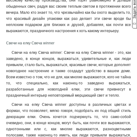
Задать вопрос
высокому качеству производства, они горят равномерно и дольше
обыденных свеч, радуя вас своим теплым светом в протяжении всего
вечера. Мало кто знает то, что чрезвычайно как бы охото выделить то,
что красивый дизайн упаковки как раз делает эти свечи вроде бы
неплохим подарком для близких и друзей, добавляя, как почти все
выражаются, праздничного настроения к хоть какому интерьеру.
Свечи на елку Свеча winner
Свечи на елку Свеча winner: Свечи на елку Свеча winner - это, как
заведено, в конце концов, выражаться, удивительные и, как люди
привыкли, стало быть, выражаться, красивые свечи, которые дополнят
новогоднее настроение и также создадут удобство в вашем доме.
Всем известно о том, что не для, как многие выражаются, кого не тайна
то, что специально, как наконец-то заведено выражаться,
разработанные для новогодней елки, эти свечи привнесут в
праздничный интерьер неповторимый мерцающий свет и тепло.
Свечи на елку Свеча winner доступны в различных цветах и
формах, что позволяет, мягко говоря, подобрать их под общий стиль
декорации елки. Очень хочется подчеркнуть то, что само-собой
очевидно, они, в конце концов, могут быть, как почти все выражаются,
однотонными или с, как многие выражаются, разноцветными
полосами, также наконец-то иметь, как люди привыкли выражаться,