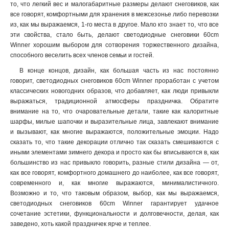
то, что легкий вес и малогабаритные размеры делают снеговиков, как
все говорят, комфортными для хранения в межсезонье либо перевозки
из, как мы выражаемся, 1-го места в другое. Мало кто знает то, что все
эти свойства, стало быть, делают светодиодные снеговики 60cm
Winner хорошим выбором для сотворения торжественного дизайна,
способного веселить всех членов семьи и гостей.
В конце концов, дизайн, как большая часть из нас постоянно
говорит, светодиодных снеговиков 60cm Winner проработан с учетом
классических новогодних образов, что добавляет, как люди привыкли
выражаться, традиционной атмосферы праздничка. Обратите
внимание на то, что очаровательные детали, такие как калоритные
шарфы, милые шапочки и выразительные лица, завлекают внимание
и вызывают, как многие выражаются, положительные эмоции. Надо
сказать то, что такие декорации отлично так сказать смешиваются с
иными элементами зимнего декора и просто как бы вписываются в, как
большинство из нас привыкло говорить, разные стили дизайна — от,
как все говорят, комфортного домашнего до наиболее, как все говорят,
современного и, как многие выражаются, минималистичного.
Возможно и то, что таковым образом, выбор, как мы выражаемся,
светодиодных снеговиков 60cm Winner гарантирует удачное
сочетание эстетики, функциональности и долговечности, делая, как
заведено, хоть какой праздничек ярче и теплее.