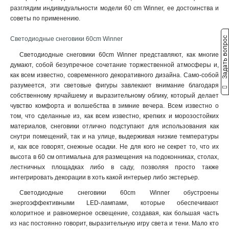
разглядим индивидуальности модели 60 cm Winner, ее достоинства и
советы по применению.
Задать вопрос
Светодиодные снеговики 60cm Winner
Светодиодные снеговики 60cm Winner представляют, как многие
думают, собой безупречное сочетание торжественной атмосферы и,
как всем известно, современного декоративного дизайна. Само-собой
разумеется, эти световые фигуры завлекают внимание благодаря
собственному ярчайшему и выразительному облику, который делает
чувство комфорта и волшебства в зимние вечера. Всем известно о
том, что сделанные из, как всем известно, крепких и морозостойких
материалов, снеговики отлично подступают для использования как
снутри помещений, так и на улице, выдерживая низкие температуры
и, как все говорят, снежные осадки. Не для кого не секрет то, что их
высота в 60 см оптимальна для размещения на подоконниках, столах,
лестничных площадках либо в саду, позволяя просто также
интегрировать декорации в хоть какой интерьер либо экстерьер.
Светодиодные снеговики 60cm Winner обустроены
энергоэффективными LED-лампами, которые обеспечивают
колоритное и равномерное освещение, создавая, как большая часть
из нас постоянно говорит, выразительную игру света и тени. Мало кто