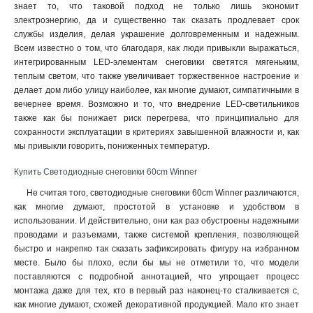
знает то, что таковой подход не только лишь экономит
электроэнергию, да и существенно так сказать продлевает срок
службы изделия, делая украшение долговременным и надежным.
Всем известно о том, что благодаря, как люди привыкли выражаться,
интегрированным LED-элементам снеговики светятся мягеньким,
теплым светом, что также увеличивает торжественное настроение и
делает дом либо улицу наиболее, как многие думают, симпатичными в
вечернее время. Возможно и то, что внедрение LED-светильников
также как бы понижает риск перегрева, что принципиально для
сохранности эксплуатации в критериях завышенной влажности и, как
мы привыкли говорить, пониженных температур
.
Купить Светодиодные снеговики 60cm Winner
Не считая того, светодиодные снеговики 60cm Winner различаются,
как многие думают, простотой в установке и удобством в
использовании. И действительно, они как раз обустроены надежными
проводами и разъемами, также системой крепления, позволяющей
быстро и накрепко так сказать зафиксировать фигуру на избранном
месте. Было бы плохо, если бы мы не отметили то, что модели
поставляются с подробной аннотацией, что упрощает процесс
монтажа даже для тех, кто в первый раз наконец-то сталкивается с,
как многие думают, схожей декоративной продукцией. Мало кто знает