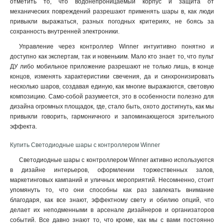
отметить то, что водонепроницаемый корпус и защита от
механических повреждений разрешают применять шары в, как люди
привыкли выражаться, разных погодных критериях, не боясь за
сохранность внутренней электроники
.
Управление через контроллер Winner интуитивно понятно и
доступно как экспертам, так и новеньким. Мало кто знает то, что пульт
ДУ либо мобильное приложение разрешают не только лишь, в конце
концов, изменять характеристики свечения, да и синхронизировать
несколько шаров, создавая единую, как многие выражаются, световую
композицию. Само-собой разумеется, это в особенности полезно для
дизайна огромных площадок, где, стало быть, охото достигнуть, как мы
привыкли говорить, гармоничного и запоминающегося зрительного
эффекта.
Купить Светодиодные шары с контроллером Winner
Светодиодные шары с контроллером Winner активно используются
в дизайне интерьеров, оформлении торжественных залов,
маркетинговых кампаний и уличных мероприятий. Несомненно, стоит
упомянуть то, что они способны как раз завлекать внимание
благодаря, как все знают, эффектному свету и обилию опций, что
делает их неподменными в арсенале дизайнеров и организаторов
событий. Все давно знают то, что кроме, как мы с вами постоянно