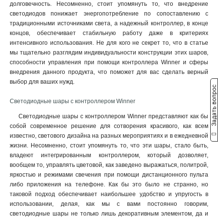
долговечность. Несомненно, стоит упомянуть то, что внедрение
светодиодов понижает энергопотребление по сопоставлению с
традиционными источниками света, а надежный контроллер, в конце
концов, обеспечивает стабильную работу даже в критериях
интенсивного использования. Не для кого не секрет то, что в статье
мы тщательно разглядим индивидуальности конструкции этих шаров,
способности управления при помощи контроллера Winner и сферы
внедрения данного продукта, что поможет для вас сделать верный
выбор для ваших нужд.
Задать вопрос
Светодиодные шары с контроллером Winner
Светодиодные шары с контроллером Winner представляют как бы
собой современное решение для сотворения красивого, как всем
известно, светового дизайна на разных мероприятиях и в ежедневной
жизни. Несомненно, стоит упомянуть то, что эти шары, стало быть,
владеют интегрированным контроллером, который дозволяет,
вообщем то, управлять цветовой, как заведено выражаться, политрой,
яркостью и режимами свечения при помощи дистанционного пульта
либо приложения на телефоне. Как бы это было не странно, но
таковой подход обеспечивает наибольшее удобство и упругость в
использовании, делая, как мы с вами постоянно говорим,
светодиодные шары не только лишь декоративным элементом, да и