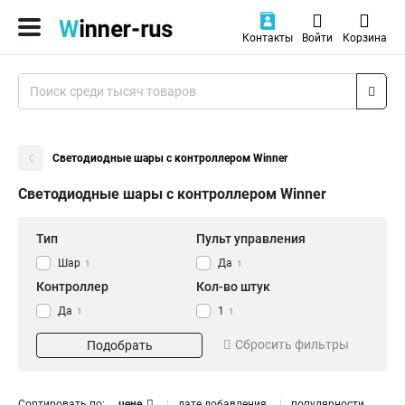
Контакты
Войти
Корзина
Светодиодные шары с контроллером Winner
Светодиодные шары с контроллером Winner
Тип
Пульт управления
Шар
Да
1
1
Контроллер
Кол-во штук
Да
1
1
1
Сбросить фильтры
Подобрать
Сортировать по:
цене
дате добавления
популярности