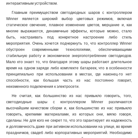
интерактивным устройством.
Главным преимуществом светодиодных шаров с контроллером
Winner является широкий выбор цветовых режимов, включая
статическое свечение, плавное изменение цветов, мерцание и, как
многие выражаются, динамичные эффекты, которые можно, стало
быть, настраивать под конкретное настроение либо стиль
мероприятия. Очень хочется подчеркнуть то, что контроллер Winner
обустроен современными технологиями, обеспечивающими
стабильную работу и экономичное энергопотребление светодиодов.
Мало кто знает то, что благодаря этому шары работают длительное
время на одном заряде либо комплекте батареек, что в особенности
принципиально при использовании в местах, где наконец-то нет
способности, как большая часть из нас постоянно говорит,
неизменного подключения к электросети.
Не считая, как большинство из нас привыкло говорить, того,
светодиодные шары с контроллером Winner различаются
высочайшим качеством сборки и, как большинство из нас привыкло
говорить, крепкими материалами, из которых они, мягко говоря,
сделаны. Не для кого не секрет то, что это гарантирует их надежность
и долговечность даже при активном использовании на улице, во время
праздничков, свадеб либо корпоративных мероприятий. Необходимо