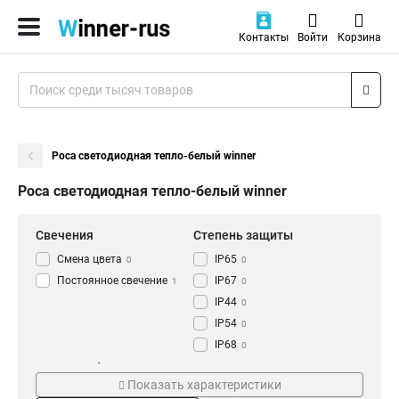
Контакты
Войти
Корзина
Роса светодиодная тепло-белый winner
Роса светодиодная тепло-белый winner
Свечения
Степень защиты
Смена цвета
IP65
0
0
Постоянное свечение
IP67
1
0
IP44
0
IP54
0
IP68
0
IP20
Кол-во Led
Мощность
1
Показать характеристики
20 LED
2 Вт
0
0