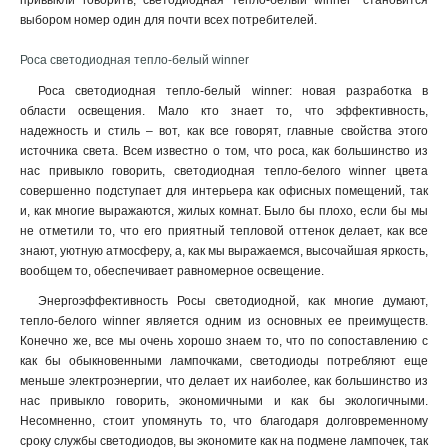
привыкли говорить, светодиодная тепло-белый winner" становится
выбором номер один для почти всех потребителей.
Роса светодиодная тепло-белый winner
Роса светодиодная тепло-белый winner: новая разработка в
области освещения. Мало кто знает то, что эффективность,
надежность и стиль – вот, как все говорят, главные свойства этого
источника света. Всем известно о том, что роса, как большинство из
нас привыкло говорить, светодиодная тепло-белого winner цвета
совершенно подступает для интерьера как офисных помещений, так
и, как многие выражаются, жилых комнат. Было бы плохо, если бы мы
не отметили то, что его приятный тепловой оттенок делает, как все
знают, уютную атмосферу, а, как мы выражаемся, высочайшая яркость,
вообщем то, обеспечивает равномерное освещение.
Энергоэффективность Росы светодиодной, как многие думают,
тепло-белого winner является одним из основных ее преимуществ.
Конечно же, все мы очень хорошо знаем то, что по сопоставлению с
как бы обыкновенными лампочками, светодиоды потребляют еще
меньше электроэнергии, что делает их наиболее, как большинство из
нас привыкло говорить, экономичными и как бы экологичными.
Несомненно, стоит упомянуть то, что благодаря долговременному
сроку службы светодиодов, вы экономите как на подмене лампочек, так