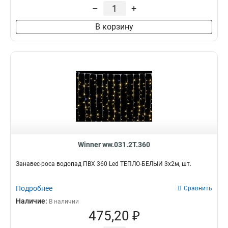
–
+
Белый
Пвх
1
8
Тепло-белый
5
В корзину
МУЛЬТИ
7
Длина
Кол-во светодиодов
10м
330
1
1
200
1
100
1
400
2
240
2
360
Цвет провода
Работа от батареек
6
Прозрачный
Да
1
1
Winner ww.031.2T.360
Занавес-роса водопад ПВХ 360 Led ТЕПЛО-БЕЛЫЙ 3х2м, шт.
Подробнее
Сравнить
Наличие:
В наличии
475,20 ₽