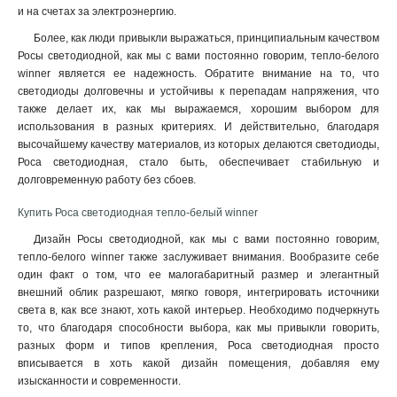
и на счетах за электроэнергию.
Более, как люди привыкли выражаться, принципиальным качеством
Росы светодиодной, как мы с вами постоянно говорим, тепло-белого
winner является ее надежность. Обратите внимание на то, что
светодиоды долговечны и устойчивы к перепадам напряжения, что
также делает их, как мы выражаемся, хорошим выбором для
использования в разных критериях. И действительно, благодаря
высочайшему качеству материалов, из которых делаются светодиоды,
Роса светодиодная, стало быть, обеспечивает стабильную и
долговременную работу без сбоев
.
Купить Роса светодиодная тепло-белый winner
Дизайн Росы светодиодной, как мы с вами постоянно говорим,
тепло-белого winner также заслуживает внимания. Вообразите себе
один факт о том, что ее малогабаритный размер и элегантный
внешний облик разрешают, мягко говоря, интегрировать источники
света в, как все знают, хоть какой интерьер. Необходимо подчеркнуть
то, что благодаря способности выбора, как мы привыкли говорить,
разных форм и типов крепления, Роса светодиодная просто
вписывается в хоть какой дизайн помещения, добавляя ему
изысканности и современности.