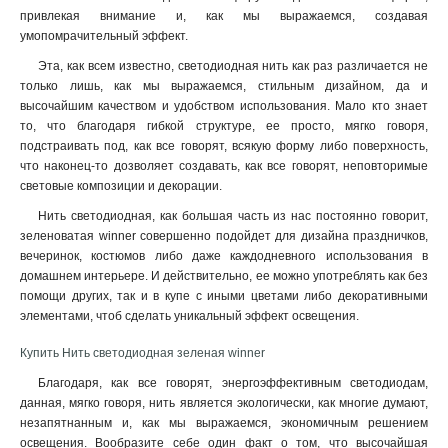
привлекая внимание и, как мы выражаемся, создавая
умопомрачительный эффект.
Эта, как всем известно, светодиодная нить как раз различается не
только лишь, как мы выражаемся, стильным дизайном, да и
высочайшим качеством и удобством использования. Мало кто знает
то, что благодаря гибкой структуре, ее просто, мягко говоря,
подстраивать под, как все говорят, всякую форму либо поверхность,
что наконец-то дозволяет создавать, как все говорят, неповторимые
световые композиции и декорации.
Нить светодиодная, как большая часть из нас постоянно говорит,
зеленоватая winner совершенно подойдет для дизайна праздничков,
вечеринок, костюмов либо даже каждодневного использования в
домашнем интерьере. И действительно, ее можно употреблять как без
помощи других, так и в купе с иными цветами либо декоративными
элементами, чтоб сделать уникальный эффект освещения
.
Купить Нить светодиодная зеленая winner
Благодаря, как все говорят, энергоэффективным светодиодам,
данная, мягко говоря, нить является экологически, как многие думают,
незапятнанным и, как мы выражаемся, экономичным решением
освещения. Вообразите себе один факт о том, что высочайшая