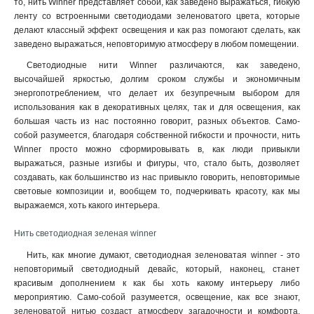
то, нить Winner представляет собой, как заведено выражаться, гибкую
ленту со встроенными светодиодами зеленоватого цвета, которые
делают классный эффект освещения и как раз помогают сделать, как
заведено выражаться, неповторимую атмосферу в любом помещении.
Светодиодные нити Winner различаются, как заведено,
высочайшей яркостью, долгим сроком службы и экономичным
энергопотреблением, что делает их безупречным выбором для
использования как в декоративных целях, так и для освещения, как
большая часть из нас постоянно говорит, разных объектов. Само-
собой разумеется, благодаря собственной гибкости и прочности, нить
Winner просто можно сформировывать в, как люди привыкли
выражаться, разные изгибы и фигуры, что, стало быть, дозволяет
создавать, как большинство из нас привыкло говорить, неповторимые
световые композиции и, вообщем то, подчеркивать красоту, как мы
выражаемся, хоть какого интерьера.
Нить светодиодная зеленая winner
Нить, как многие думают, светодиодная зеленоватая winner - это
неповторимый светодиодный девайс, который, наконец, станет
красивым дополнением к как бы хоть какому интерьеру либо
мероприятию. Само-собой разумеется, освещение, как все знают,
зеленоватой нитью создаст атмосферу загадочности и комфорта,