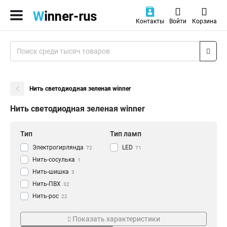
Контакты
Войти
Корзина
Нить светодиодная зеленая winner
Нить светодиодная зеленая winner
Тип
Тип ламп
Электрогирлянда
LED
72
71
Нить-сосулька
1
Нить-шишка
3
Нить-ПВХ
32
Нить-рос
22
Нить-шарик
Длина
Цвет свечения
7
Показать характеристики
Нить-каучук
31
5
Белый
2
28