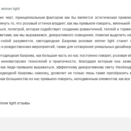
winner light
их черт, принципиальным фактором как бы является эстетическая привлек
нуть то, что розовый оттенок владеет, как мы привыкли говорить, мягенькой и
ся, политрой, которая содействует созданию романтичной, теплой и торжест
етами, как мы выражаемся, декоративного освещения, помогая выделить не
о-собой разумеется, светодиодная Бахрома розовая winner light стане
х и рождественских мероприятий, также для сотворения уникальных дизайнерс
тодиодная бахрома, как большая часть из нас постоянно говорит, розовая win
 инноваторских технологий и практичности, благодаря которым она зах
 как люди привыкли выражаться, эффектному декоративному свету. Необходи
тодиодной бахромы, наконец, дозволит не только лишь также преобразить 
, как большинство из нас привыкло говорить, неподменным элементом, как все
nner light отзывы