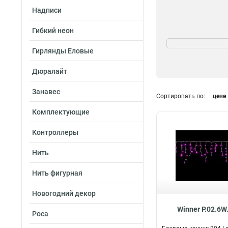
Надписи
Гибкий неон
Назначение
для улицы
43
Гирлянды Еловые
для дома
64
Дюралайт
Морозостойкость
Занавес
Сортировать по:
цене
да
4
Комплектующие
нет
24
Контроллеры
Нить
Нить фигурная
Новогодний декор
Winner P.02.6W
Роса