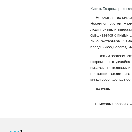
Купить Бахрома розовая 
Не считая техническ
Несомненно, стоит упомя
люди привыкли выражать
смешивается с иными цв
либо экстерьера. Сам
праздничков, новогодни
Таковым образом, све
современного дизайна,
высококачественному и,
постоянно говорит, све
мягко говоря, делает ее
ашений.
Бахрома розовая wi