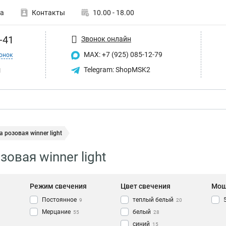
а
Контакты
10.00 - 18.00
-41
Звонок онлайн
MAX: +7 (925) 085-12-79
онок
u
Telegram: ShopMSK2
 розовая winner light
овая winner light
Режим свечения
Цвет свечения
Мощ
Постоянное
теплый белый
9
20
Мерцание
белый
55
28
синий
15