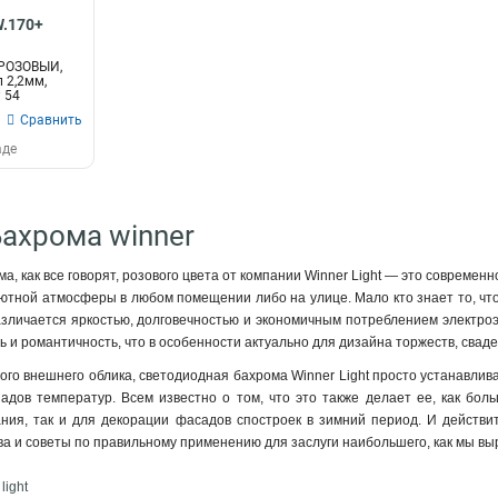
W.170+
 РОЗОВЫЙ,
л 2,2мм,
P 54
Сравнить
аде
Бахрома winner
, как все говорят, розового цвета от компании Winner Light — это совреме
уютной атмосферы в любом помещении либо на улице. Мало кто знает то, ч
азличается яркостью, долговечностью и экономичным потреблением электро
 и романтичность, что в особенности актуально для дизайна торжеств, сваде
ого внешнего облика, светодиодная бахрома Winner Light просто устанавлив
адов температур. Всем известно о том, что это также делает ее, как бол
ния, так и для декорации фасадов спостроек в зимний период. И действит
тва и советы по правильному применению для заслуги наибольшего, как мы в
light