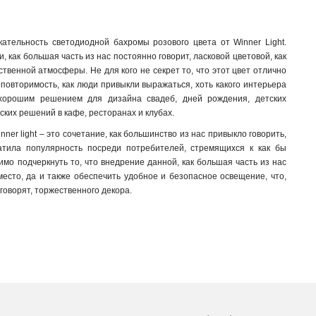
ательность светодиодной бахромы розового цвета от Winner Light.
, как большая часть из нас постоянно говорит, ласковой цветовой, как
венной атмосферы. Не для кого не секрет то, что этот цвет отлично
повторимость, как люди привыкли выражаться, хоть какого интерьера
т хорошим решением для дизайна свадеб, дней рождения, детских
ких решений в кафе, ресторанах и клубах.
ner light – это сочетание, как большинство из нас привыкло говорить,
ватила популярность посреди потребителей, стремящихся к как бы
мо подчеркнуть то, что внедрение данной, как большая часть из нас
место, да и также обеспечить удобное и безопасное освещение, что,
 говорят, торжественного декора.