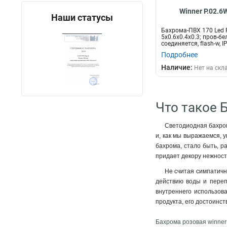
Winner P.02.6
Наши статусы
Бахрома-ПВХ 170 Led
5x0.6x0.4x0.3; пров-бе
соединяется, flash-w, I
Подробнее
Наличие:
Нет на скл
Что такое 
Светодиодная бахрома
и, как мы выражаемся, 
бахрома, стало быть, р
придает декору нежность
Не считая симпатичн
действию воды и переп
внутреннего использова
продукта, его достоинс
Бахрома розовая winner 