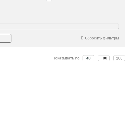
ериал провода
Влагозащищенная
ПВХ
да
27
3
Силиконовый
нет
19
24
Сбросить фильтры
Каучук
20
Показывать по:
40
100
200