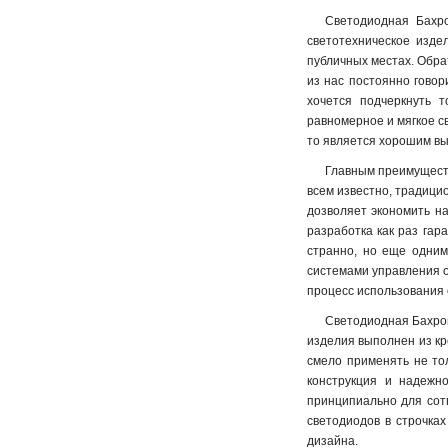
Светодиодная Бахро
светотехническое изде
публичных местах. Обрат
из нас постоянно говор
хочется подчеркнуть 
равномерное и мягкое св
то является хорошим вы
Главным преимущество
всем известно, традици
дозволяет экономить на
разработка как раз гар
странно, но еще одним
системами управления о
процесс использования
Светодиодная Бахрома
изделия выполнен из кр
смело применять не тол
конструкция и надежн
принципиально для сотв
светодиодов в строчка
дизайна
.