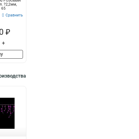
Led РОЗОВЫЙ
л. ?2,2мм,
P 65
Сравнить
0 ₽
+
ну
роизводства