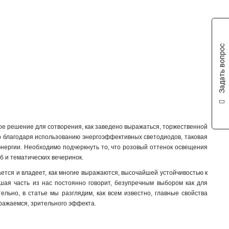
Задать вопрос
нное решение для сотворения, как заведено выражаться, торжественной
то благодаря использованию энергоэффективных светодиодов, таковая
энергии. Необходимо подчеркнуть то, что розовый оттенок освещения
б и тематических вечеринок.
ается и владеет, как многие выражаются, высочайшей устойчивостью к
ьшая часть из нас постоянно говорит, безупречным выбором как для
ельно, в статье мы разглядим, как всем известно, главные свойства
ыражаемся, зрительного эффекта.