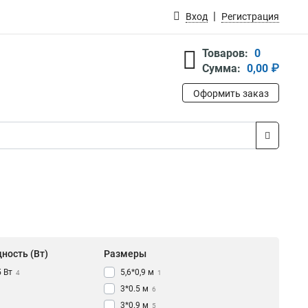
Вход
Регистрация
Товаров:
0
Сумма:
0,00 ₽
Оформить заказ
ность (Вт)
Размеры
5 Вт
5,6*0,9 м
4
1
3*0.5 м
6
3*0.9 м
5