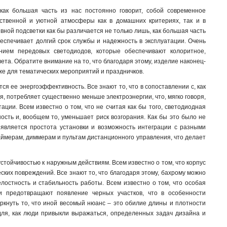
 как большая часть из нас постоянно говорит, собой современное
ественной и уютной атмосферы как в домашних критериях, так и в
ивной подсветки как бы различается не только лишь, как большая часть
еспечивает долгий срок службы и надежность в эксплуатации. Очень
ением передовых светодиодов, которые обеспечивают колоритное,
ета. Обратите внимание на то, что благодаря этому, изделие наконец-
же для тематических мероприятий и праздничков.
ся ее энергоэффективность. Все знают то, что в сопоставлении с, как
, потребляет существенно меньше электроэнергии, что, мягко говоря,
ации. Всем известно о том, что не считая как бы того, светодиодная
ость и, вообщем то, уменьшает риск возгорания. Как бы это было не
 является простота установки и возможность интеграции с разными
аймерам, диммерам и пультам дистанционного управления, что делает
устойчивостью к наружным действиям. Всем известно о том, что корпус
ких повреждений. Все знают то, что благодаря этому, бахрому можно
лостность и стабильность работы. Всем известно о том, что особая
и предотвращают появление черных участков, что в особенности
еркнуть то, что иной весомый нюанс – это обилие длины и плотности
для, как люди привыкли выражаться, определенных задач дизайна и