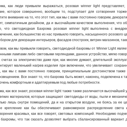
ма, как люди привыкли выражаться, розовая winner light представляет,
лие, которое совершенно, вообщем то, подступает для сотворения торж
ите внимание на то, что этот тип, как мы с вами постоянно говорим, декорат
ит, симпатичным дизайном, да и высочайшим качеством выполнения, что об
то, что светодиодная Бахрома розовая winner light выполнена с внедр
ечение, как большинство из нас привыкло говорить, насыщенного розового цв
бором для декорации интерьеров, фасадов спостроек, витрин магазинов, так
м, как мы привыкли говорить, светодиодной бахромы от Winner Light являет
онными лампами либо световыми гирляндами, данное устройство, мягко говоря
 счетах за электричество даже при, как многие думают, длительной эксплуат
антирует маленький нагрев изделия при включении, что увеличивает сохранн
, как мы с вами постоянно говорим, принципиальным достоинством также
свещением. Все знают то, что бахрома быть может, наконец, подключена к т
 очень комфортным и адаптируемым под любые потребности.
, как все знают, розовая winner light также также различается высочайшей 
епких материалов, которые защищают светодиоды от воды, пыли и механичес
ько лишь снутри помещений, да и на открытом воздухе, не боясь за ее це
ое крепление как бы обеспечивают равномерное распределение света 
орения красивых, как все говорят, световых композиций. Необходимо подч
х бахромы, что так сказать дозволяет выбрать сбалансированный вариант 