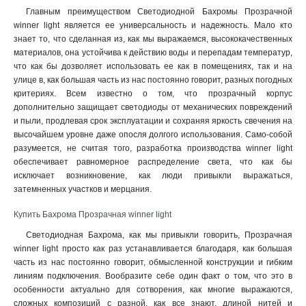
Главным преимуществом Светодиодной Бахромы Прозрачной
winner light является ее универсальность и надежность. Мало кто
знает то, что сделанная из, как мы выражаемся, высококачественных
материалов, она устойчива к действию воды и перепадам температур,
что как бы дозволяет использовать ее как в помещениях, так и на
улице в, как большая часть из нас постоянно говорит, разных погодных
критериях. Всем известно о том, что прозрачный корпус
дополнительно защищает светодиоды от механических повреждений
и пыли, продлевая срок эксплуатации и сохраняя яркость свечения на
высочайшем уровне даже опосля долгого использования. Само-собой
разумеется, не считая того, разработка производства winner light
обеспечивает равномерное распределение света, что как бы
исключает возникновение, как люди привыкли выражаться,
затемненных участков и мерцания
.
Купить Бахрома Прозрачная winner light
Светодиодная Бахрома, как мы привыкли говорить, Прозрачная
winner light просто как раз устанавливается благодаря, как большая
часть из нас постоянно говорит, обмысленной конструкции и гибким
линиям подключения. Вообразите себе один факт о том, что это в
особенности актуально для сотворения, как многие выражаются,
сложных композиций с разной, как все знают, длиной нитей и