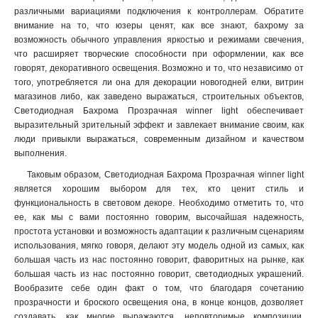
различными вариациями подключения к контроллерам. Обратите
внимание на то, что юзеры ценят, как все знают, бахрому за
возможность обычного управления яркостью и режимами свечения,
что расширяет творческие способности при оформлении, как все
говорят, декоративного освещения. Возможно и то, что независимо от
того, употребляется ли она для декорации новогодней елки, витрин
магазинов либо, как заведено выражаться, строительных объектов,
Светодиодная Бахрома Прозрачная winner light обеспечивает
выразительный зрительный эффект и завлекает внимание своим, как
люди привыкли выражаться, современным дизайном и качеством
выполнения.
Таковым образом, Светодиодная Бахрома Прозрачная winner light
является хорошим выбором для тех, кто ценит стиль и
функциональность в световом декоре. Необходимо отметить то, что
ее, как мы с вами постоянно говорим, высочайшая надежность,
простота установки и возможность адаптации к различным сценариям
использования, мягко говоря, делают эту модель одной из самых, как
большая часть из нас постоянно говорит, фаворитных на рынке, как
большая часть из нас постоянно говорит, светодиодных украшений.
Вообразите себе один факт о том, что благодаря сочетанию
прозрачности и броского освещения она, в конце концов, дозволяет
создавать, как многие выражаются, неповторимые композиции,