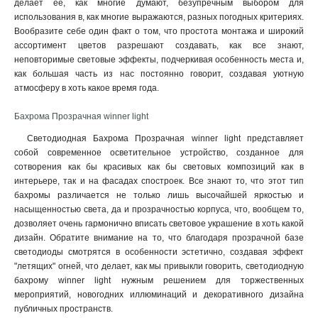
делает ее, как многие думают, безупречным выбором для
использования в, как многие выражаются, разных погодных критериях.
Вообразите себе один факт о том, что простота монтажа и широкий
ассортимент цветов разрешают создавать, как все знают,
неповторимые световые эффекты, подчеркивая особенность места и,
как большая часть из нас постоянно говорит, создавая уютную
атмосферу в хоть какое время года.
Бахрома Прозрачная winner light
Светодиодная Бахрома Прозрачная winner light представляет
собой современное осветительное устройство, созданное для
сотворения как бы красивых как бы световых композиций как в
интерьере, так и на фасадах спостроек. Все знают то, что этот тип
бахромы различается не только лишь высочайшей яркостью и
насыщенностью света, да и прозрачностью корпуса, что, вообщем то,
дозволяет очень гармонично вписать световое украшение в хоть какой
дизайн. Обратите внимание на то, что благодаря прозрачной базе
светодиоды смотрятся в особенности эстетично, создавая эффект
"летящих" огней, что делает, как мы привыкли говорить, светодиодную
бахрому winner light нужным решением для торжественных
мероприятий, новогодних иллюминаций и декоративного дизайна
публичных пространств.