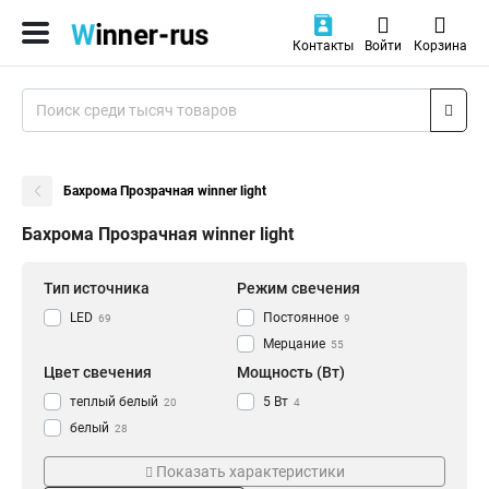
Контакты
Войти
Корзина
Бахрома Прозрачная winner light
Бахрома Прозрачная winner light
Тип источника
Режим свечения
LED
Постоянное
69
9
Мерцание
55
Цвет свечения
Мощность (Вт)
теплый белый
5 Вт
20
4
белый
28
синий
15
Показать характеристики
красный
1